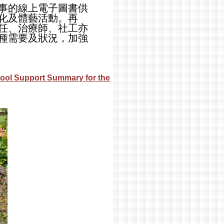
事的線上電子圖書供
化及體藝活動。再
任、治療師、社工亦
種需要及狀況，加強
ool Support Summary for the