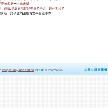
獲青苗學界十大進步獎
獲「蜆殼/港島青商展能學童獎學金」最佳進步獎
羅詠祈、譚子健均榮獲青苗學界進步獎
to
info@sunnyside.edu.hk
for further information
s reserved