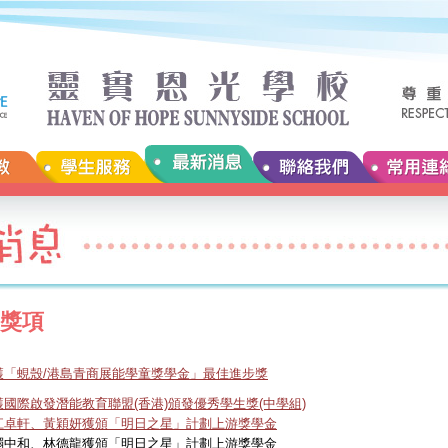
獎項
獲「蜆殼/港島青商展能學童獎學金」最佳進步獎
國際啟發潛能教育聯盟(香港)頒發優秀學生獎(中學組)
江卓軒、黃穎妍獲頒「明日之星」計劃上游獎學金
禤中和、林德龍獲頒「明日之星」計劃上游獎學金