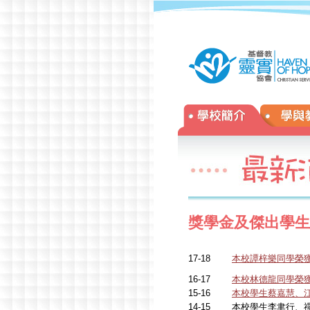
年校慶
»
獎學金及傑出學生
17-18
本校譚梓樂同學榮
16-17
本校林德龍同學榮獲
15-16
本校學生蔡嘉慧、
14-15
本校學生李聿行、