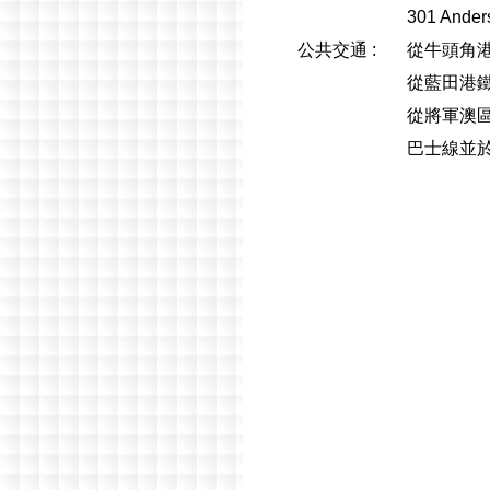
301 Ander
公共交通 :
從牛頭角港
從藍田港
從將軍澳區
巴士線並