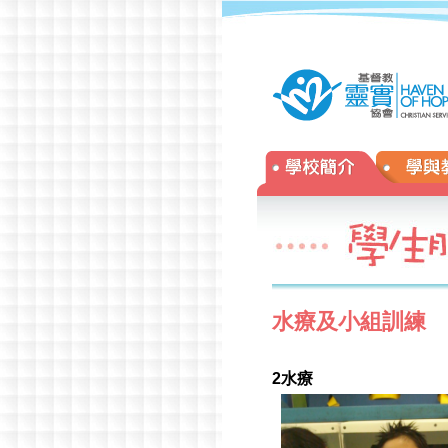
年校慶
»
水療及小組訓練
2
水療