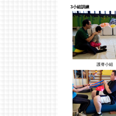
3
小組訓練
護脊小組