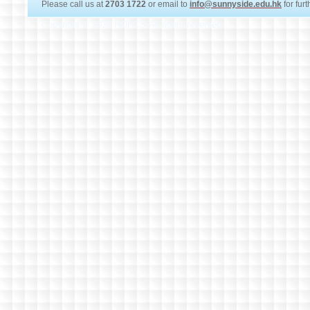
Please call us at
2703 1722
or email to
info@sunnyside.edu.hk
for fur
Copyright © 2020 HOHCS All rights reserved